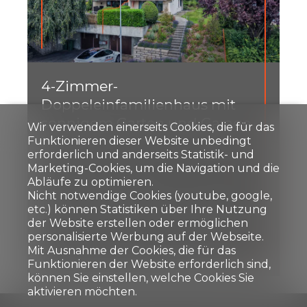
4-Zimmer-
Doppeleinfamilienhaus mit
sonnigem Garten und Garage
Wir verwenden einerseits Cookies, die für das
in Worb
Funktionieren dieser Website unbedingt
erforderlich und anderseits Statistik- und
Marketing-Cookies, um die Navigation und die
Worb
Abläufe zu optimieren.
Preis auf Anfrage
Nicht notwendige Cookies (youtube, google,
etc.) können Statistiken über Ihre Nutzung
der Website erstellen oder ermöglichen
personalisierte Werbung auf der Webseite.
120 m²
365 m²
4
1
1
Mit Ausnahme der Cookies, die für das
Funktionieren der Website erforderlich sind,
können Sie einstellen, welche Cookies Sie
aktivieren möchten.