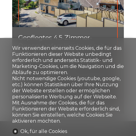
Gepflegtes 4.5-Zimmer-
Doppeleinfamilienhaus mit
Wir verwenden einerseits Cookies, die für das
Garten in Hitzkirch
Funktionieren dieser Website unbedingt
erforderlich und anderseits Statistik- und
Marketing-Cookies, um die Navigation und die
Hitzkirch
Abläufe zu optimieren.
Preis auf Anfrage
Nicht notwendige Cookies (youtube, google,
etc.) können Statistiken über Ihre Nutzung
der Website erstellen oder ermöglichen
personalisierte Werbung auf der Webseite.
120 m²
229 m²
4.5
2
3
Mit Ausnahme der Cookies, die für das
Funktionieren der Website erforderlich sind,
können Sie einstellen, welche Cookies Sie
aktivieren möchten.
Ok, für alle Cookies
Home
Immobilien verkaufen
Immobilien kaufen