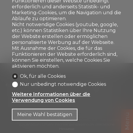
Funktionieren dieser Website unbedingt
erforderlich und anderseits Statistik- und
Marketing-Cookies, um die Navigation und die
Abläufe zu optimieren.
Nicht notwendige Cookies (youtube, google,
etc.) können Statistiken über Ihre Nutzung
der Website erstellen oder ermöglichen
personalisierte Werbung auf der Webseite.
Mit Ausnahme der Cookies, die für das
Funktionieren der Website erforderlich sind,
können Sie einstellen, welche Cookies Sie
aktivieren möchten.
Home
Immobilien verkaufen
Immobilien kaufen
Ok, für alle Cookies
Kostenlos bewerten
Suchabo
Referenzen
Nur unbedingt notwendige Cookies
Franchise-Partner
Über uns
Bitte bewerten Sie uns!
Datenschutz­bestimmungen
Impressum
Weitere Informationen über die
Verwendung von Cookies
TRENDWERK Immobilien AG
Lagerhausweg 30
3018 Bern
Tel.
058 510 84 00
Info@trendwerk.ch
Meine Wahl bestätigen
Menü
®
Software Immomig
2004-2026, IMMOMIG AG | Alle Rechte
vorbehalten | Unsere Inserate auf
dreamo.ch
|
Rechtliche
Hinweise