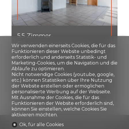
5.5-Zimmer-
Eigentumswohnung mit
Wir verwenden einerseits Cookies, die für das
Alpenblick in Freimettigen
Funktionieren dieser Website unbedingt
erforderlich und anderseits Statistik- und
Marketing-Cookies, um die Navigation und die
Freimettigen
Abläufe zu optimieren.
CHF 690'000.-
Nicht notwendige Cookies (youtube, google,
etc.) können Statistiken über Ihre Nutzung
der Website erstellen oder ermöglichen
personalisierte Werbung auf der Webseite.
105 m²
5.5
2
2
Mit Ausnahme der Cookies, die für das
Funktionieren der Website erforderlich sind,
können Sie einstellen, welche Cookies Sie
aktivieren möchten.
Ok, für alle Cookies
Home
Immobilien verkaufen
Immobilien kaufen